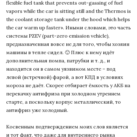
flexible fuel tank that prevents out-gassing of fuel
vapors while the car is sitting still and the Thermos is
the coolant storage tank under the hood which helps
the car warm up faster». Иными словами, это часть
системы PZEV (part-zero emission vehicle),
предназначенная вовсе не для того, чтобы хозяин
машины в тепле сидел. 🙂 Плюс к нему идёт
дополнительная помпа, патрубки и т. д., и
находится он в самом уязвимом месте – под
левой (встречной) фарой, а вот КПД в условиях
мороза не даёт. Скорее отбирает ёмкость у АКБ на
перекачку антифриза при холодном утреннем
старте, а поскольку корпус металлический, то
антифриз уже холодный.
Косвенным подтверждением моих слов является
и тот факт, что даже для внутреннего рынка