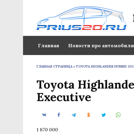
Перейти
к
содержанию
Главная
Новости про автомобили
ГЛАВНАЯ СТРАНИЦА
»
TOYOTA HIGHLANDER HYBRID 201
Toyota Highlande
Executive
1 870 000